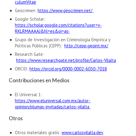
culumVitae
Geocrimen:
https://www.geocrimen.net/
Google Scholar:
https://scholar.google.com/citations?user=v-
RKLRMAAAAJ&hl=es&oi=ao
Grupo de Investigación en Criminología Empírica y
Políticas Públicas (CEPP):
http://cepp.geoint.mx/
Research Gate:
https://www.researchgate.net/profile/Carlos-Vilalta
ORCID:
https://orcid.org/0000-0002-6030-7018
Contribuciones en Medios
El Universal 1:
https://www.eluniversal.com.mx/autor-
opinion/plumas-invitadas/carlos-vilalta
Otros
Otros m
ateriales gratis:
www.carlosvilalta.
dev