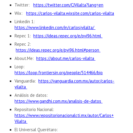
Twitter:
https://twitter.com/CJVilalta?lang=en
Wix:
https://carlos-vilalta.wixsite.com/carlos-vilalta
Linkedin 1:
https://www.linkedin.com/in/carlosjvilalta/
Repec 1:
https://ideas.repec.org/e/pvi96.html
Repec 2:
https://ideas.repec.org/e/pvi96.html#person
About.Me:
https://about.me/carlos-vilalta
Loop:
https://loop.frontiersin.org/people/514466/bio
Vanguardia:
https://vanguardia.com.mx/autor/carlos-
vilalta
Análisis de datos:
https://www.gandhi.com.mx/analisis-de-datos
Repositorio Nacional:
https://www.repositorionacionalcti.mx/autor/Carlos+
Vilalta
El Universal Querétaro: